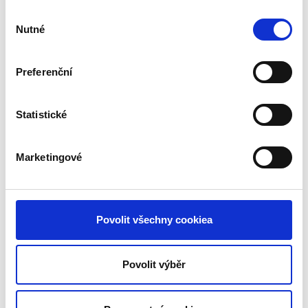
2016
Výběr
Nutné
souhlasu
Preferenční
Statistické
Marketingové
Povolit všechny cookiea
www.profijadra.cz
Povolit výběr