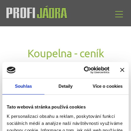
Koupelna - ceník
rekonstrukce
Souhlas
Detaily
Více o cookies
Konečná cena je stanovena
na základě skutečných
výměr koupelny
, konkrétních modelů sanitární
Tato webová stránka používá cookies
keramiky, obkladů, dlažby, dalšího vybavení a
realizovaných prací.
K personalizaci obsahu a reklam, poskytování funkcí
sociálních médií a analýze naší návštěvnosti využíváme
Velmi hrubou představu si můžete udělat v záložce
soubory cookie. Informace o tom, jak náš web používáte,