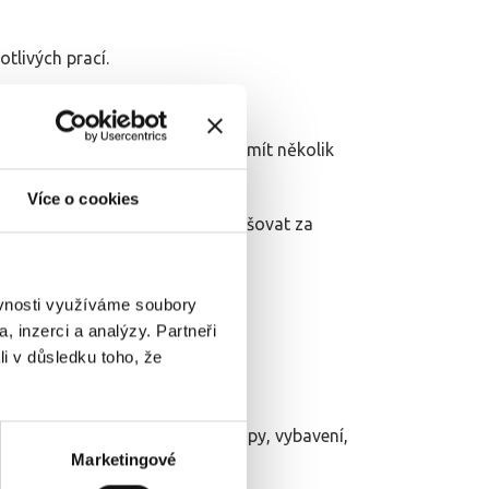
tlivých prací.
šech položek.
ovními postupy by měla nabídka mít několik
Více o cookies
ulovat, měnit a už vůbec ne navyšovat za
ěvnosti využíváme soubory
, inzerci a analýzy. Partneři
li v důsledku toho, že
nu za kvalitní materiály, postupy, vybavení,
Marketingové