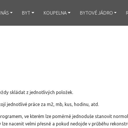
 NÁS
BYT
KOUPELNA
BYTOVÉ JÁDRO
ždy skládat z jednotlivých položek.
tojí jednotlivé práce za m2, mb, kus, hodinu, atd.
rogramem, ve kterém lze poměrně jednoduše stanovit normoho
 lze nacenit velmi přesně a pokud nedojde v průběhu rekonstr