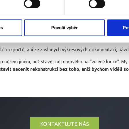
ělat si rámcovou představu o cenách rekonstrukce v záložce 
es
Povolit výběr
Po
obní návštěvy
v místě rekonstrukce.
h" rozpočtů, ani ze zaslaných výkresových dokumentací, návrh
u o něčem jiném, než stavět něco nového na "zelené louce". My 
avit nacenit rekonstrukci bez toho, aniž bychom viděli so
KONTAKTUJTE NÁS