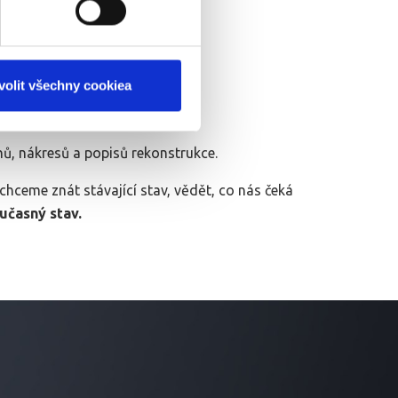
"
REFERENCE a CENA
".
volit všechny cookiea
ů, nákresů a popisů rekonstrukce.
chceme znát stávající stav, vědět, co nás čeká
učasný stav.