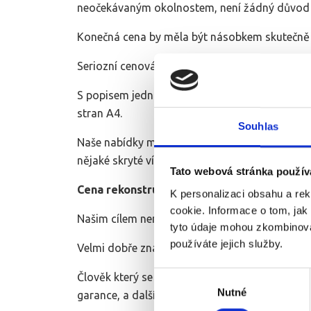
neočekávaným okolnostem, není žádný důvod 
Konečná cena by měla být násobkem skutečně p
Seriozní cenová nabídka by měla obsahovat pře
S popisem jednotlivých technologií, výkresy, 
stran A4.
Souhlas
Naše nabídky mají běžně 8 - 15 stran. Máte max
nějaké skryté vícepráce.
Tato webová stránka použív
Cena rekonstrukce bytového jádra je velmi i
K personalizaci obsahu a re
cookie. Informace o tom, jak
Našim cílem není být na trhu nejlevnější a nik
tyto údaje mohou zkombinovat
používáte jejich služby.
Velmi dobře známe veškeré zákonitosti cenotvo
Výběr
Člověk který se nepohybuje ve stavebnictví má
Nutné
souhlasu
garance, a další služby nabídnuté nad rámec 