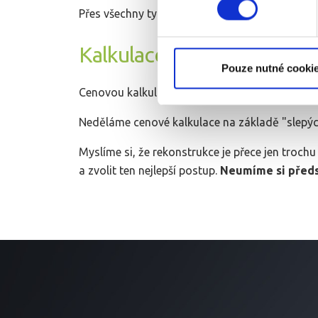
Přes všechny tyto argumenty máte možnost ud
Kalkulace
Pouze nutné cooki
Cenovou kalkulaci vypracujeme
na základě os
Neděláme cenové kalkulace na základě "slepýc
Myslíme si, že rekonstrukce je přece jen troch
a zvolit ten nejlepší postup.
Neumíme si předst