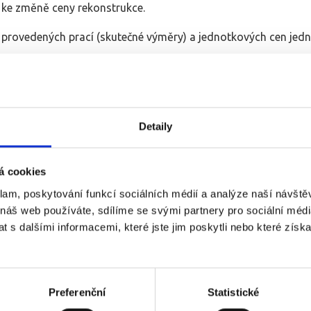
ke změně ceny rekonstrukce.
rovedených prací (skutečné výměry) a jednotkových cen jedno
sné výměry jednotlivých prací, materiálů a jednotkové ceny v
vizualizacemi, cenami za každou položku, návrhy řešení a prac
Detaily
imální jistotu, že vše je popsáno a nelze s cenou nijak manip
á cookies
ndividuální záležitost.
klam, poskytování funkcí sociálních médií a analýze naší návšt
 náš web používáte, sdílíme se svými partnery pro sociální média
dy se o to nebudeme ani pokoušet.
 s dalšími informacemi, které jste jim poskytli nebo které získa
rby nabídek a víme, kde jsou hranice mezi cenou a kvalitou.
 jen velmi omezené možnosti jak objektivně posoudit dobrou ce
Preferenční
Statistické
běžných standardů.