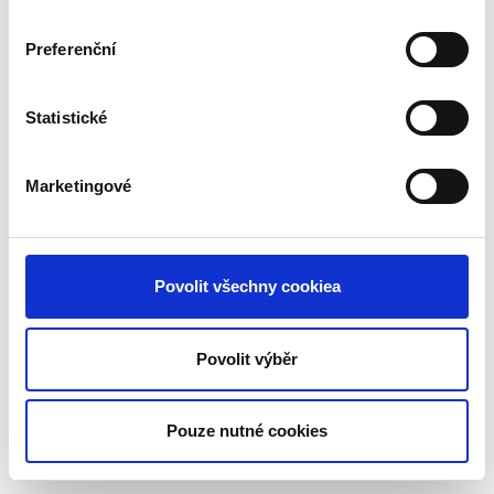
Preferenční
Statistické
Marketingové
www.profijadra.cz
Povolit všechny cookiea
Povolit výběr
Vytvořeno na
Webmium
Pouze nutné cookies