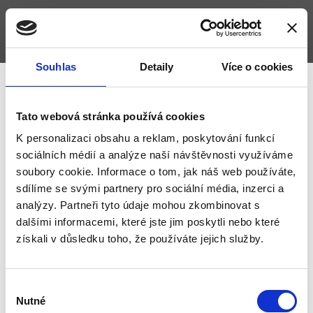
Souhlas
Detaily
Více o cookies
Tato webová stránka používá cookies
Jádro typ GARS 1
K personalizaci obsahu a reklam, poskytování funkcí
sociálních médií a analýze naší návštěvnosti využíváme
Minimalistické bytové jádro.
soubory cookie. Informace o tom, jak náš web používáte,
sdílíme se svými partnery pro sociální média, inzerci a
Některé typy těchto jader se dají rozšířit směrem do
analýzy. Partneři tyto údaje mohou zkombinovat s
pokoje, některé trochu i do chodby. Při dobrém
dalšími informacemi, které jste jim poskytli nebo které
plánování a precizním provedení se dá i u těchto
získali v důsledku toho, že používáte jejich služby.
malých koupelen dosáhnout skvělého výsledku a
plnohodnotného prostoru.
Výběr
Ukázka některých možností dispozičního uspořádání
Nutné
souhlasu